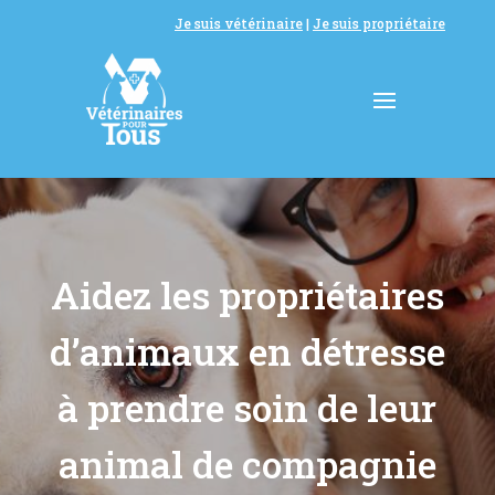
Je suis vétérinaire
|
Je suis propriétaire
Aidez les propriétaires
d’animaux en détresse
à prendre soin de leur
animal de compagnie