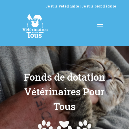
Je suis vétérinaire
|
Je suis propriétaire
Fonds de dotation
Vétérinaires Pour
Tous