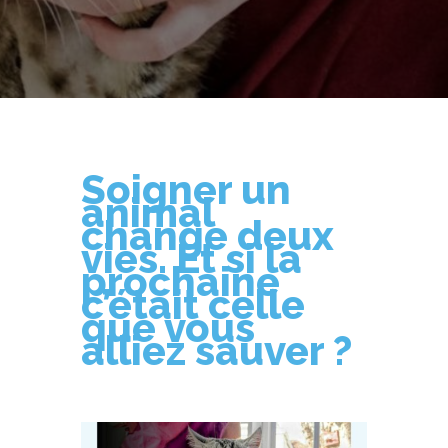
Soigner un
animal
change deux
vies. Et si la
prochaine
c’était celle
que vous
alliez sauver ?