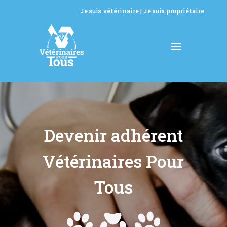
Je suis vétérinaire
|
Je suis propriétaire
Devenir adhérent
Vétérinaires Pour
Tous