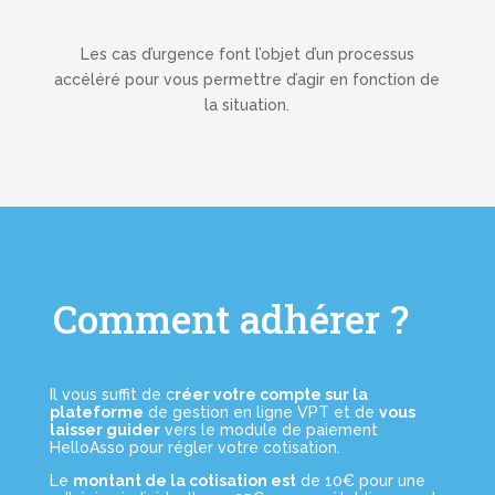
Les cas d’urgence font l’objet d’un processus
accéléré pour vous permettre d’agir en fonction de
la situation.
Comment adhérer ?
Il vous suffit de c
réer votre compte sur la
plateforme
de gestion en ligne VPT et de
vous
laisser guider
vers le module de paiement
HelloAsso pour régler votre cotisation.
Le
montant de la cotisation est
de 10€ pour une